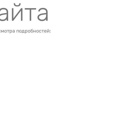
айта
смотра подробностей:
а