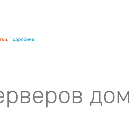
тки.
Подробнее...
ерверов до