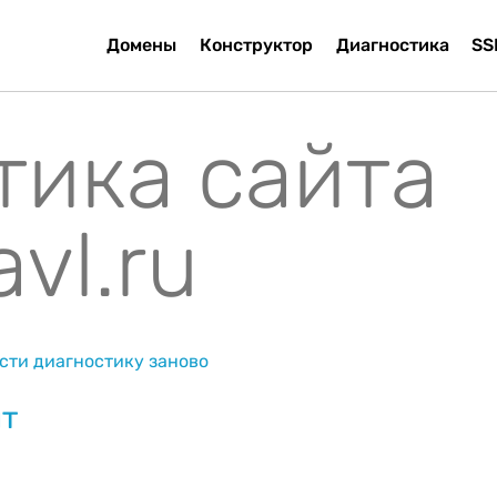
Домены
Конструктор
Диагностика
SS
тика сайта
vl.ru
сти диагностику заново
йт