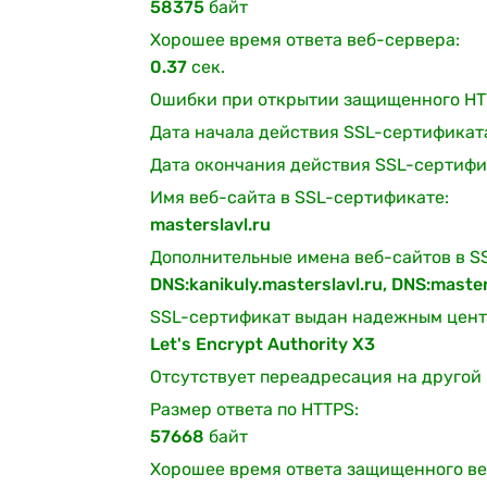
58375
байт
Хорошее время ответа веб-сервера:
0.37
сек.
Ошибки при открытии защищенного HT
Дата начала действия SSL-сертификат
Дата окончания действия SSL-сертифи
Имя веб-сайта в SSL-сертификате:
masterslavl.ru
Дополнительные имена веб-сайтов в S
DNS:kanikuly.masterslavl.ru, DNS:maste
SSL-сертификат выдан надежным цент
Let's Encrypt Authority X3
Отсутствует переадресация на другой 
Размер ответа по HTTPS:
57668
байт
Хорошее время ответа защищенного ве