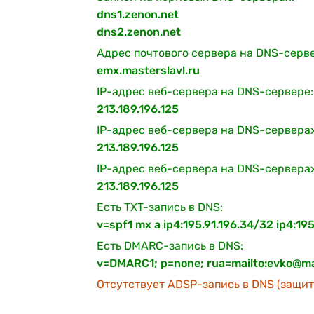
dns1.zenon.net
dns2.zenon.net
Адрес почтового сервера на DNS-серв
emx.masterslavl.ru
IP-адрес веб-сервера на DNS-сервере:
213.189.196.125
IP-адрес веб-сервера на DNS-серверах
213.189.196.125
IP-адрес веб-сервера на DNS-сервера
213.189.196.125
Есть TXT-запись в DNS:
v=spf1 mx a ip4:195.91.196.34/32 ip4:19
Есть DMARC-запись в DNS:
v=DMARC1; p=none; rua=mailto:evko@ma
Отсутствует ADSP-запись в DNS (защита