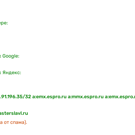
ере:
 Google:
х Яндекс:
5.91.196.35/32 a:emx.espro.ru a:mmx.espro.ru a:emx.espro.r
sterslavl.ru
 от спама).