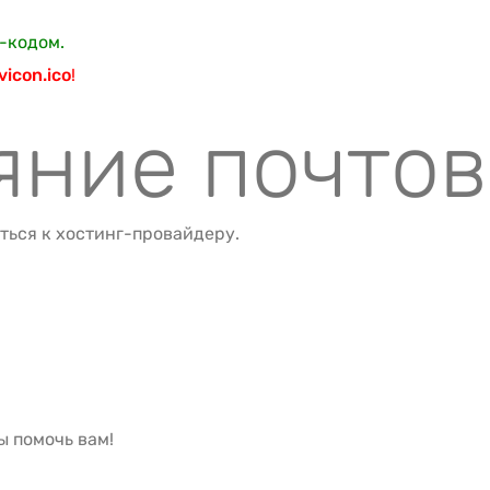
-кодом.
vicon.ico
!
яние почто
ться к хостинг-провайдеру.
ы помочь вам!