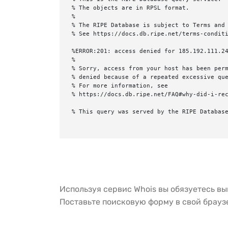
% The objects are in RPSL format.

%

% The RIPE Database is subject to Terms and 
% See https://docs.db.ripe.net/terms-conditi
%ERROR:201: access denied for 185.192.111.24
%

% Sorry, access from your host has been perm
% denied because of a repeated excessive que
% For more information, see

% https://docs.db.ripe.net/FAQ#why-did-i-rec
% This query was served by the RIPE Database
Используя сервис Whois вы обязуетесь в
Поставьте поисковую форму в свой брау