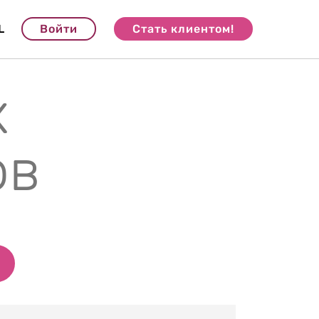
L
Войти
Стать клиентом!
х
ов