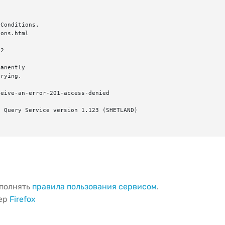
Conditions.

ons.html

2

anently

rying.

eive-an-error-201-access-denied

 Query Service version 1.123 (SHETLAND)

ыполнять
правила пользования сервисом
.
зер
Firefox