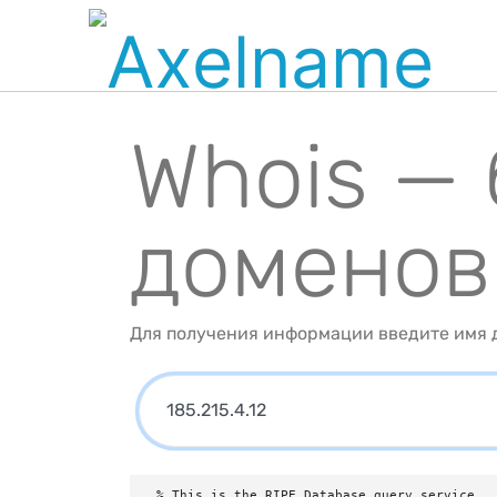
Whois —
доменов
Для получения информации введите имя д
% This is the RIPE Database query service.
