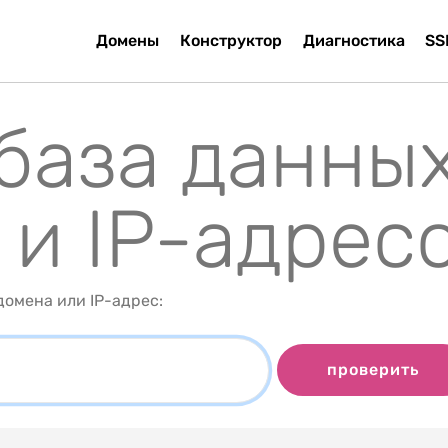
Домены
Конструктор
Диагностика
SS
 база данны
 и IP-адрес
омена или IP-адрес:
проверить