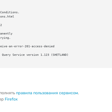
Conditions.

ons.html

2

anently

rying.

eive-an-error-201-access-denied

 Query Service version 1.123 (SHETLAND)

ыполнять
правила пользования сервисом
.
зер
Firefox