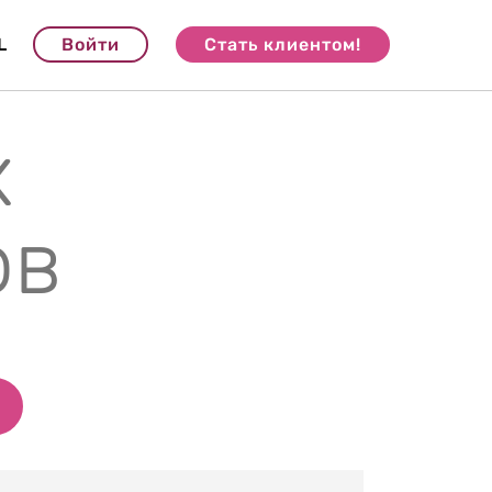
L
Войти
Стать клиентом!
х
ов