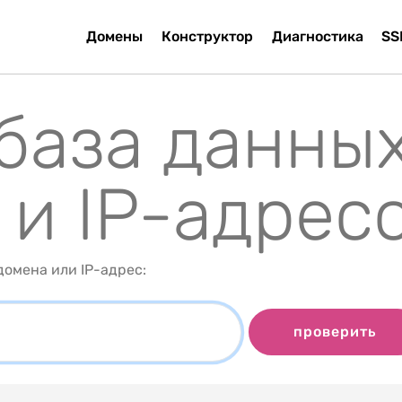
Домены
Конструктор
Диагностика
SS
 база данны
 и IP-адрес
омена или IP-адрес:
проверить