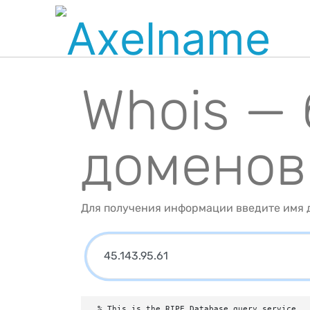
Whois —
доменов
Для получения информации введите имя д
% This is the RIPE Database query service.
