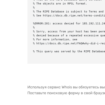
% The objects are in RPSL format.

%

% The RIPE Database is subject to Terms and 
% See https://docs.db.ripe.net/terms-conditi
%ERROR:201: access denied for 185.192.111.24
%

% Sorry, access from your host has been perm
% denied because of a repeated excessive que
% For more information, see

% https://docs.db.ripe.net/FAQ#why-did-i-rec
% This query was served by the RIPE Database
Используя сервис Whois вы обязуетесь в
Поставьте поисковую форму в свой брау