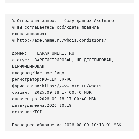
% Отправляя запрос в базу данных Axelname

% вы соглашаетесь соблюдать правила 
использования:

% http://axelname.ru/whois/conditions/

домен:    LAPARFUMERIE.RU

статус:  ЗАРЕГИСТРИРОВАН, НЕ ДЕЛЕГИРОВАН, 
ВЕРИФИЦИРОВАН

владелец:Частное Лицо

регистратор:RU-CENTER-RU

форма-связи:https://www.nic.ru/whois

создан:  2025.09.18 17:00:40 MSK

оплачен-до:2026.09.18 17:00:40 MSK

дата-удаления:2026.10.19

источник:TCI

Последнее обновление 2026.08.09 10:13:01 MSK