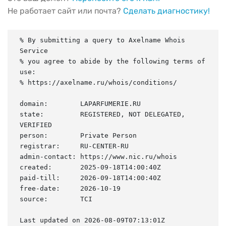
Не работает сайт или почта?
Сделать диагностику!
% By submitting a query to Axelname Whois 
Service

% you agree to abide by the following terms of 
use:

% https://axelname.ru/whois/conditions/

domain:        LAPARFUMERIE.RU

state:         REGISTERED, NOT DELEGATED, 
VERIFIED

person:        Private Person

registrar:     RU-CENTER-RU

admin-contact: https://www.nic.ru/whois

created:       2025-09-18T14:00:40Z

paid-till:     2026-09-18T14:00:40Z

free-date:     2026-10-19

source:        TCI

Last updated on 2026-08-09T07:13:01Z