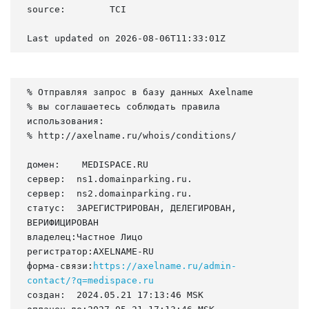
source:        TCI

Last updated on 2026-08-06T11:33:01Z
% Отправляя запрос в базу данных Axelname

% вы соглашаетесь соблюдать правила 
использования:

% http://axelname.ru/whois/conditions/

домен:    MEDISPACE.RU

сервер:  ns1.domainparking.ru.

сервер:  ns2.domainparking.ru.

статус:  ЗАРЕГИСТРИРОВАН, ДЕЛЕГИРОВАН, 
ВЕРИФИЦИРОВАН

владелец:Частное Лицо

регистратор:AXELNAME-RU

форма-связи:
https://axelname.ru/admin-
contact/?q=medispace.ru
создан:  2024.05.21 17:13:46 MSK
