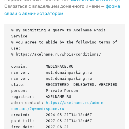
Связаться с владельцем доменного имени —
форма
связи с администратором
% By submitting a query to Axelname Whois 
Service

% you agree to abide by the following terms of 
use:

% https://axelname.ru/whois/conditions/

domain:        MEDISPACE.RU

nserver:       ns1.domainparking.ru.

nserver:       ns2.domainparking.ru.

state:         REGISTERED, DELEGATED, VERIFIED

person:        Private Person

registrar:     AXELNAME-RU

admin-contact: 
https://axelname.ru/admin-
contact/?q=medispace.ru
created:       2024-05-21T14:13:46Z

paid-till:     2027-05-21T14:13:46Z

free-date:     2027-06-21
