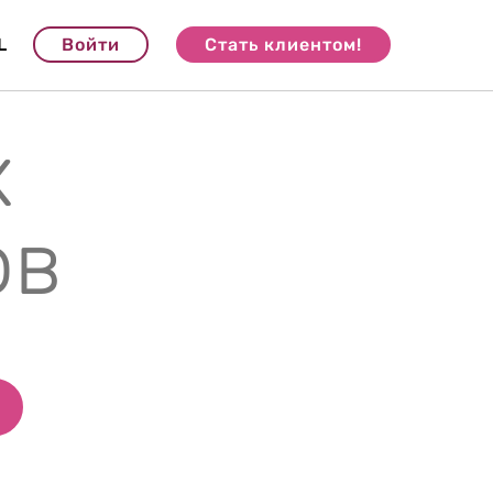
L
Войти
Стать клиентом!
х
ов