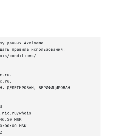
зу данных Axelname

дать правила использования:

ois/conditions/

c.ru.

c.ru.

Н, ДЕЛЕГИРОВАН, ВЕРИФИЦИРОВАН



.nic.ru/whois

46:50 MSK

0:00:00 MSK


