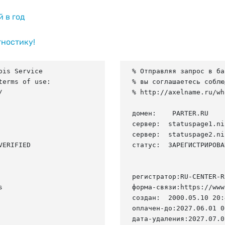
й в год
гностику!
is Service

% Отправляя запрос в ба
erms of use:

% вы соглашаетесь соблю


% http://axelname.ru/wh
домен:    PARTER.RU

сервер:  statuspage1.ni
сервер:  statuspage2.ni
ERIFIED

статус:  ЗАРЕГИСТРИРОВА
регистратор:RU-CENTER-RU


форма-связи:https://www
создан:  2000.05.10 20:
оплачен-до:2027.06.01 0
дата-удаления:2027.07.02