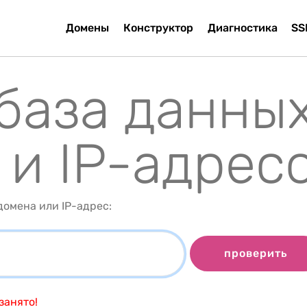
Домены
Конструктор
Диагностика
SS
 база данны
 и IP-адрес
омена или IP-адрес:
проверить
занято!