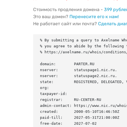
Стоимость продления домена -
399 рубле
Это ваш домен?
Перенесите его к нам!
Не работает сайт или почта?
Сделать диа
% By submitting a query to Axelname Who
% you agree to abide by the following t
% https://axelname.ru/whois/conditions/
domain:        PARTER.RU

nserver:       statuspage1.nic.ru.

nserver:       statuspage2.nic.ru.

state:         REGISTERED, DELEGATED, V
org:

taxpayer-id:

registrar:     RU-CENTER-RU

admin-contact: https://www.nic.ru/whois
created:       2000-05-10T16:46:50Z

paid-till:     2027-05-31T21:00:00Z

free-date:     2027-07-02
