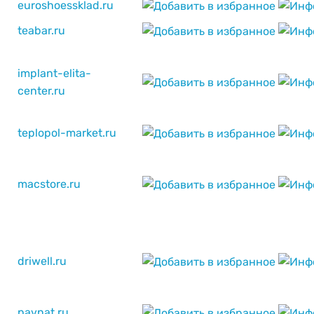
euroshoessklad.ru
teabar.ru
implant-elita-
center.ru
teplopol-market.ru
macstore.ru
driwell.ru
pavnat.ru