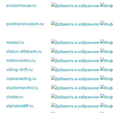
avisionhouse.ru
prostranstvodom.ru
wazazi.ru
status-alfabank.ru
miktorvarkov.ru
viking-drift.ru
niamarketing.ru
studiomarafet.ru
choba.ru
alphabet
6
9
.ru