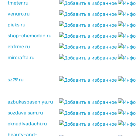
tmeter.ru
venuro.ru
pieks.ru
shop-chemodan.ru
ebfrme.ru
mircrafta.ru
sz
1
9
.ru
azbukaspaseniya.ru
sozdavaisam.ru
oknadlyadachi.ru
beauty-and-