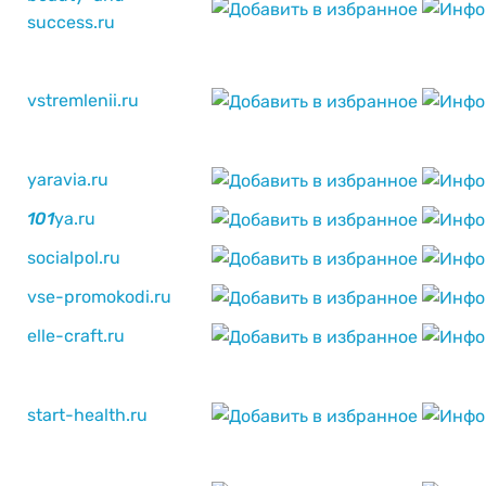
success.ru
vstremlenii.ru
yaravia.ru
1
0
1
ya.ru
socialpol.ru
vse-promokodi.ru
elle-craft.ru
start-health.ru