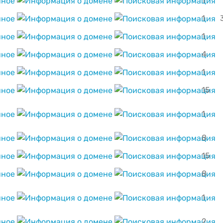
1
1
1
4
1
15
1
8
15
8
1
2