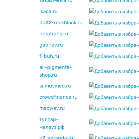
zakazvenka.ru
isaca.ru
de
2
2
-rockblack.ru
betatrans.ru
gabriev.ru
f-buh.ru
all-pigments-
shop.ru
samusmed.ru
crowdfinance.ru
macway.ru
тулпар-
мелеуз.рф
c
2
-veranda.ru