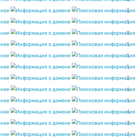
2
1
9
1
1
1
2
6
1
4
3
7