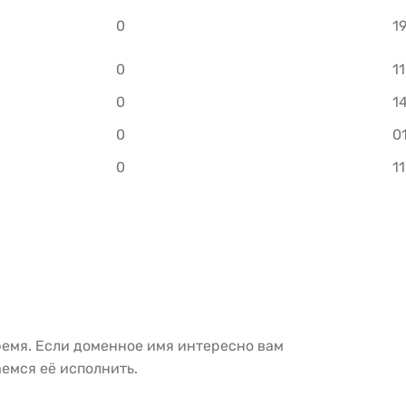
0
1
0
1
0
1
0
0
0
1
ремя. Если доменное имя интересно вам
емся её исполнить.