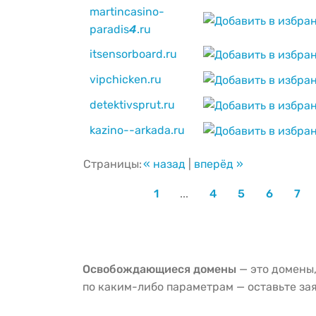
martincasino-
paradis
4
.ru
itsensorboard.ru
vipchicken.ru
detektivsprut.ru
kazino--arkada.ru
Страницы:
« назад
|
вперёд »
1
...
4
5
6
7
Освобождающиеся домены
— это домены,
по каким-либо параметрам — оставьте зая