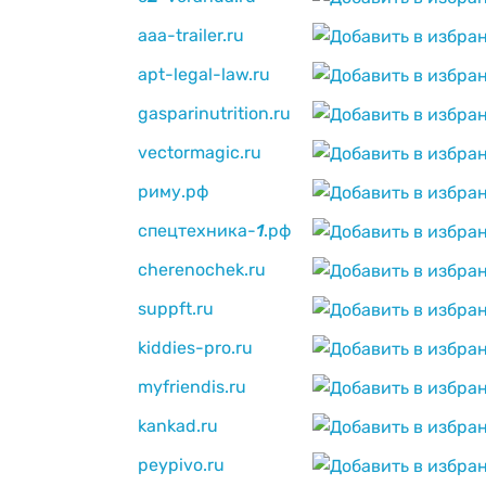
aaa-trailer.ru
apt-legal-law.ru
gasparinutrition.ru
vectormagic.ru
риму.рф
спецтехника-
1
.рф
cherenochek.ru
suppft.ru
kiddies-pro.ru
myfriendis.ru
kankad.ru
peypivo.ru