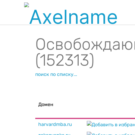
Освобождаю
(152313)
поиск по списку...
Домен
harvardmba.ru