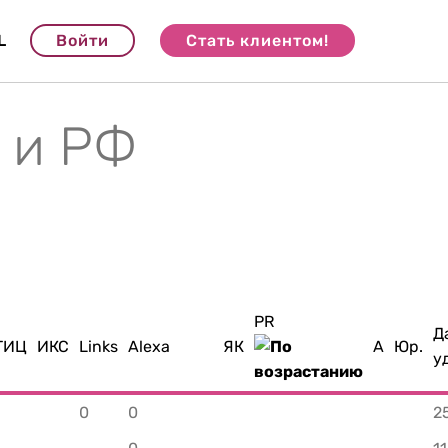
L
Войти
Стать клиентом!
 и РФ
PR
Д
ТИЦ
ИКС
Links
Alexa
ЯК
A
Юр.
у
0
0
2